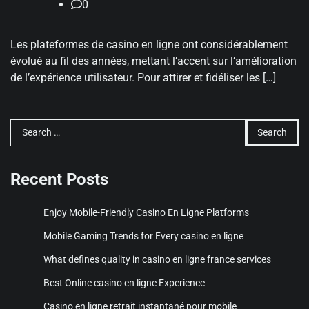
0
Les plateformes de casino en ligne ont considérablement
évolué au fil des années, mettant l’accent sur l’amélioration
de l’expérience utilisateur. Pour attirer et fidéliser les […]
Search
for:
Recent Posts
Enjoy Mobile-Friendly Casino En Ligne Platforms
Mobile Gaming Trends for Every casino en ligne
What defines quality in casino en ligne france services
Best Online casino en ligne Experience
Casino en ligne retrait instantané pour mobile