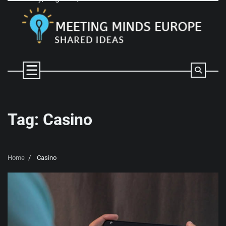
Skip
to
content
Tag:
Casino
Home
Casino