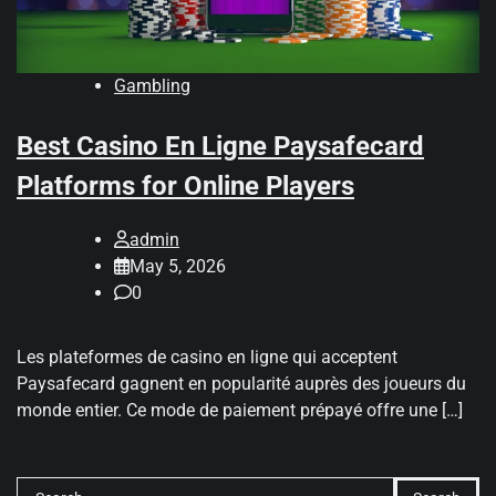
Gambling
Best Casino En Ligne Paysafecard
Platforms for Online Players
admin
May 5, 2026
0
Les plateformes de casino en ligne qui acceptent
Paysafecard gagnent en popularité auprès des joueurs du
monde entier. Ce mode de paiement prépayé offre une […]
Search