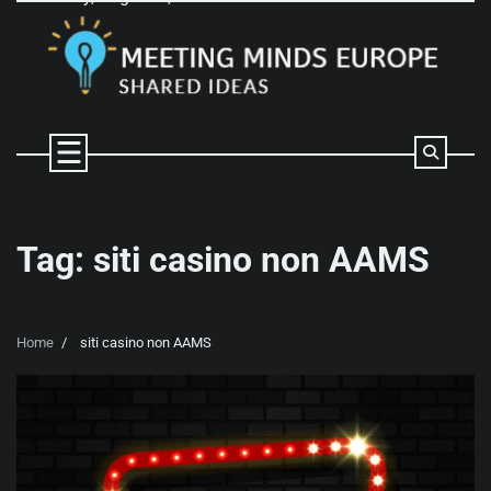
Skip
to
content
Tag:
siti casino non AAMS
Home
siti casino non AAMS