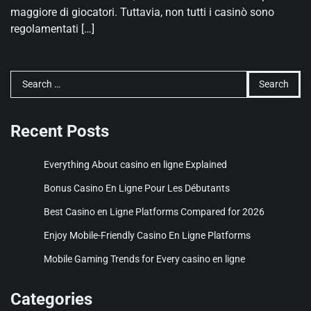
maggiore di giocatori. Tuttavia, non tutti i casinò sono
regolamentati […]
Search
for:
Recent Posts
Everything About casino en ligne Explained
Bonus Casino En Ligne Pour Les Débutants
Best Casino en Ligne Platforms Compared for 2026
Enjoy Mobile-Friendly Casino En Ligne Platforms
Mobile Gaming Trends for Every casino en ligne
Categories