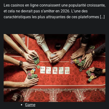
Les casinos en ligne connaissent une popularité croissante,
et cela ne devrait pas s’arrêter en 2026. L’une des
caractéristiques les plus attrayantes de ces plateformes […]
Game