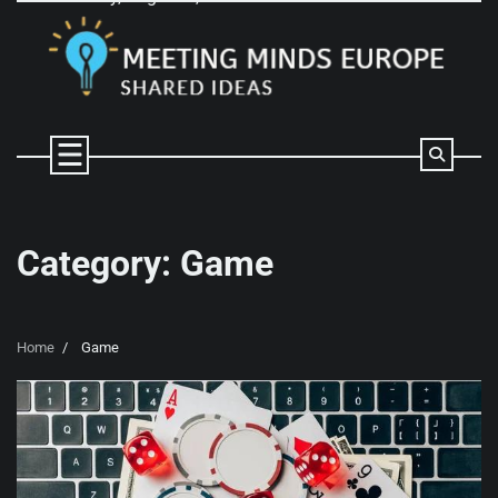
Skip
to
content
Category:
Game
Home
Game