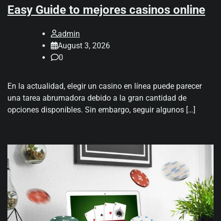
Easy Guide to mejores casinos online
admin
August 3, 2026
0
En la actualidad, elegir un casino en línea puede parecer
una tarea abrumadora debido a la gran cantidad de
opciones disponibles. Sin embargo, seguir algunos […]