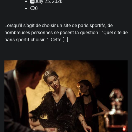
July 25, 2026
0
Lorsqu’il s’agit de choisir un site de paris sportifs, de
nombreuses personnes se posent la question : “Quel site de
paris sportif choisir. “. Cette […]