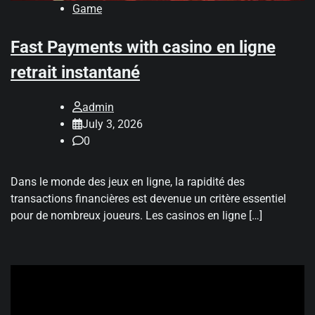
Game
Fast Payments with casino en ligne
retrait instantané
admin
July 3, 2026
0
Dans le monde des jeux en ligne, la rapidité des
transactions financières est devenue un critère essentiel
pour de nombreux joueurs. Les casinos en ligne […]