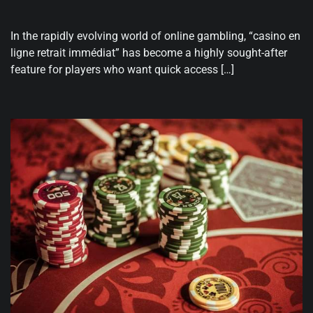
In the rapidly evolving world of online gambling, “casino en
ligne retrait immédiat” has become a highly sought-after
feature for players who want quick access […]