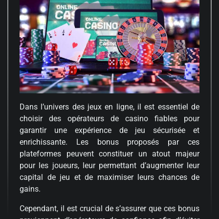
Dans l’univers des jeux en ligne, il est essentiel de
choisir des opérateurs de casino fiables pour
garantir une expérience de jeu sécurisée et
enrichissante. Les bonus proposés par ces
plateformes peuvent constituer un atout majeur
pour les joueurs, leur permettant d’augmenter leur
capital de jeu et de maximiser leurs chances de
gains.
Cependant, il est crucial de s’assurer que ces bonus