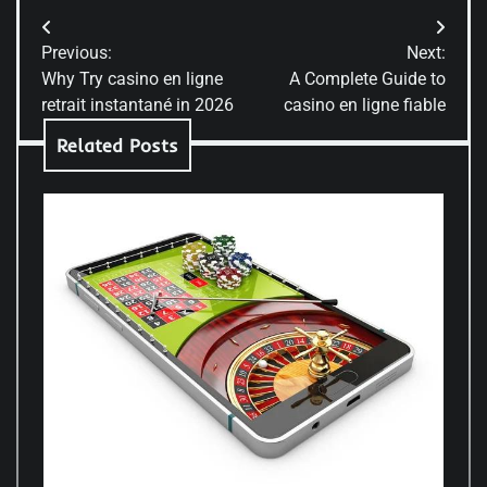
Post
Previous:
Next:
navigation
Why Try casino en ligne
A Complete Guide to
retrait instantané in 2026
casino en ligne fiable
Related Posts