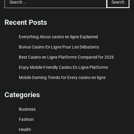
for:
Recent Posts
Everything About casino en ligne Explained
Bonus Casino En Ligne Pour Les Débutants
Best Casino en Ligne Platforms Compared for 2026
Enjoy Mobile-Friendly Casino En Ligne Platforms
Mobile Gaming Trends for Every casino en ligne
Categories
Business
Fashion
Health