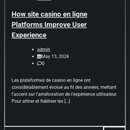
How site casino en ligne
Platforms Improve User
Experience
admin
May 13, 2026
0
Les plateformes de casino en ligne ont
considérablement évolué au fil des années, mettant
l’accent sur l’amélioration de l’expérience utilisateur.
Pour attirer et fidéliser les […]
Search