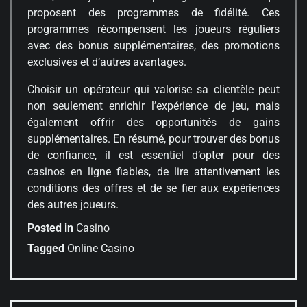
proposent des programmes de fidélité. Ces
programmes récompensent les joueurs réguliers
avec des bonus supplémentaires, des promotions
exclusives et d’autres avantages.
Choisir un opérateur qui valorise sa clientèle peut
non seulement enrichir l’expérience de jeu, mais
également offrir des opportunités de gains
supplémentaires. En résumé, pour trouver des bonus
de confiance, il est essentiel d’opter pour des
casinos en ligne fiables, de lire attentivement les
conditions des offres et de se fier aux expériences
des autres joueurs.
Posted in
Casino
Tagged
Online Casino