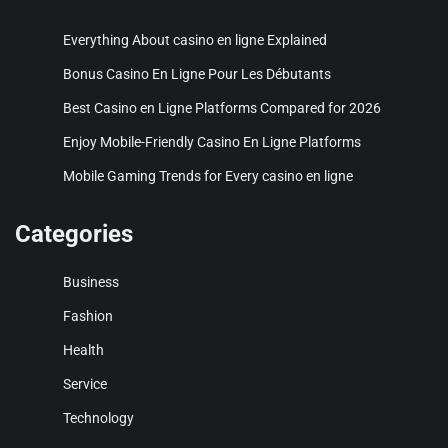
Everything About casino en ligne Explained
Bonus Casino En Ligne Pour Les Débutants
Best Casino en Ligne Platforms Compared for 2026
Enjoy Mobile-Friendly Casino En Ligne Platforms
Mobile Gaming Trends for Every casino en ligne
Categories
Business
Fashion
Health
Service
Technology