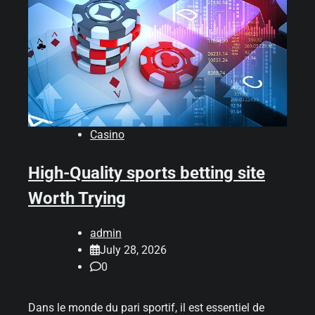
Casino
High-Quality sports betting site
Worth Trying
admin
July 28, 2026
0
Dans le monde du pari sportif, il est essentiel de