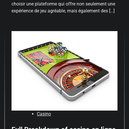
choisir une plateforme qui offre non seulement une
expérience de jeu agréable, mais également des […]
Casino