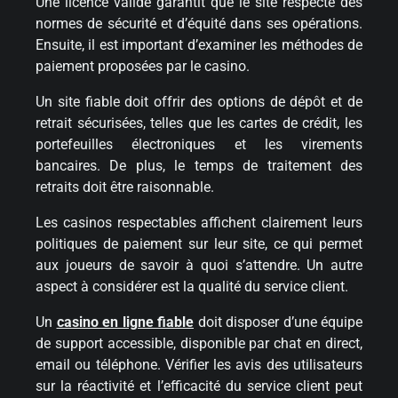
Une licence valide garantit que le site respecte des
normes de sécurité et d’équité dans ses opérations.
Ensuite, il est important d’examiner les méthodes de
paiement proposées par le casino.
Un site fiable doit offrir des options de dépôt et de
retrait sécurisées, telles que les cartes de crédit, les
portefeuilles électroniques et les virements
bancaires. De plus, le temps de traitement des
retraits doit être raisonnable.
Les casinos respectables affichent clairement leurs
politiques de paiement sur leur site, ce qui permet
aux joueurs de savoir à quoi s’attendre. Un autre
aspect à considérer est la qualité du service client.
Un
casino en ligne fiable
doit disposer d’une équipe
de support accessible, disponible par chat en direct,
email ou téléphone. Vérifier les avis des utilisateurs
sur la réactivité et l’efficacité du service client peut