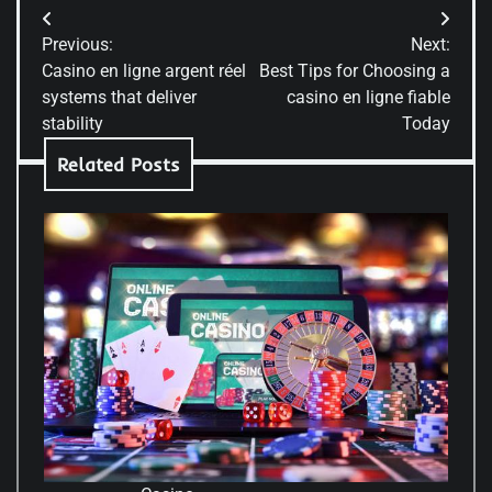
Post
Previous:
Next:
navigation
Casino en ligne argent réel
Best Tips for Choosing a
systems that deliver
casino en ligne fiable
stability
Today
Related Posts