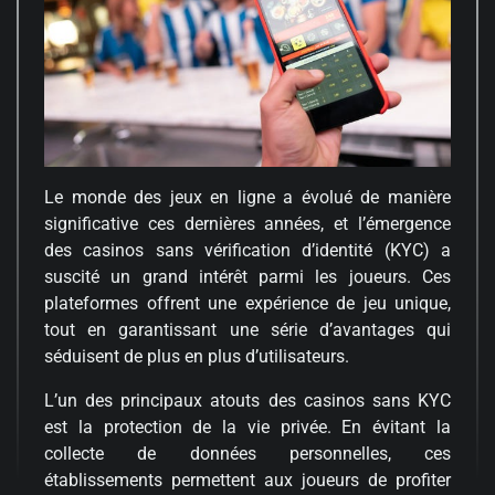
Le monde des jeux en ligne a évolué de manière
significative ces dernières années, et l’émergence
des casinos sans vérification d’identité (KYC) a
suscité un grand intérêt parmi les joueurs. Ces
plateformes offrent une expérience de jeu unique,
tout en garantissant une série d’avantages qui
séduisent de plus en plus d’utilisateurs.
L’un des principaux atouts des casinos sans KYC
est la protection de la vie privée. En évitant la
collecte de données personnelles, ces
établissements permettent aux joueurs de profiter