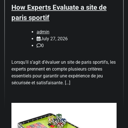
How Experts Evaluate a site de
paris sportif
admin
July 27, 2026
0
Lorsqu’il s’agit d’évaluer un site de paris sportifs, les
experts prennent en compte plusieurs critères
essentiels pour garantir une expérience de jeu
sécurisée et satisfaisante. […]