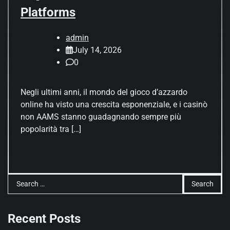
Platforms
admin
July 14, 2026
0
Negli ultimi anni, il mondo del gioco d’azzardo
online ha visto una crescita esponenziale, e i casinò
non AAMS stanno guadagnando sempre più
popolarità tra […]
Search
for:
Recent Posts