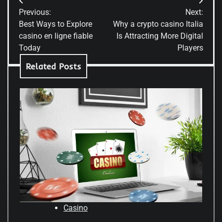
Post
Previous:
Next:
navigation
Best Ways to Explore
Why a crypto casino Italia
casino en ligne fiable
Is Attracting More Digital
Today
Players
Related Posts
Casino