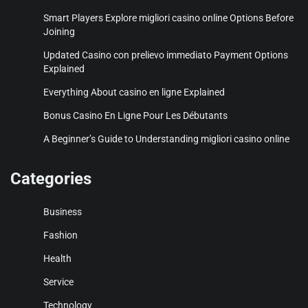
Smart Players Explore migliori casino online Options Before
Joining
Updated Casino con prelievo immediato Payment Options
Explained
Everything About casino en ligne Explained
Bonus Casino En Ligne Pour Les Débutants
A Beginner’s Guide to Understanding migliori casino online
Categories
Business
Fashion
Health
Service
Technology