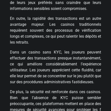
de leurs jeux préférés sans craindre que leurs
informations sensibles soient compromises.
En outre, la rapidité des transactions est un autre
avantage majeur. Les casinos traditionnels
requièrent souvent des processus de vérification
longs et complexes, ce qui peut ralentir les dépôts et
les retraits.
Dans un casino sans KYC, les joueurs peuvent
effectuer des transactions presque instantanément,
ce qui améliore considérablement l’expérience
utilisateur. Les joueurs apprécient cette fluidité, car
elle leur permet de se concentrer sur le jeu plutôt que
sur des procédures administratives fastidieuses.
De plus, la sécurité est renforcée dans ces casinos.
Bien que l’absence de KYC puisse sembler
préoccupante, ces plateformes mettent en place des
mesures de sécurité avancées pour protéger les f