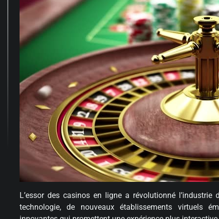
L’essor des casinos en ligne a révolutionné l’industri
technologie, de nouveaux établissements virtuels éme
innovantes qui promettent une expérience plus interactive