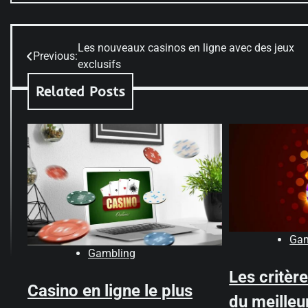
Les nouveaux casinos en ligne avec des jeux
Post
Previous:
exclusifs
navigation
Related Posts
Gam
Gambling
Les critèr
Casino en ligne le plus
du meilleur