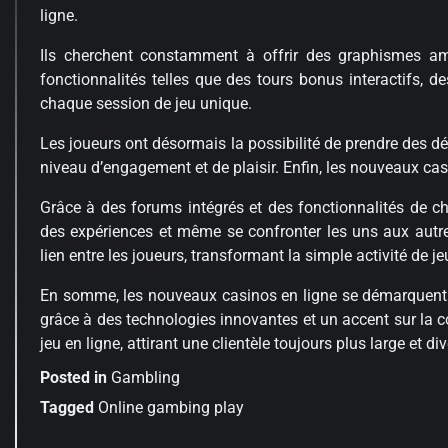
ligne.
Ils cherchent constamment à offrir des graphismes amé
fonctionnalités telles que des tours bonus interactifs, d
chaque session de jeu unique.
Les joueurs ont désormais la possibilité de prendre des dé
niveau d’engagement et de plaisir. Enfin, les nouveaux ca
Grâce à des forums intégrés et des fonctionnalités de ch
des expériences et même se confronter les uns aux autre
lien entre les joueurs, transformant la simple activité de j
En somme, les nouveaux casinos en ligne se démarquent pa
grâce à des technologies innovantes et un accent sur la
jeu en ligne, attirant une clientèle toujours plus large et div
Posted in
Gambling
Tagged
Online gambing play