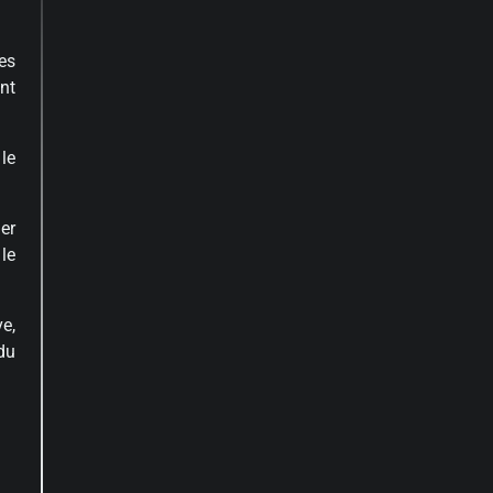
es
nt
le
er
le
e,
du