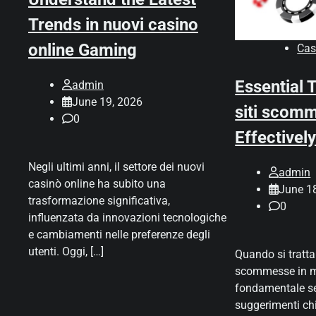
Trends in nuovi casino
online Gaming
Cas
Essential 
admin
June 19, 2026
siti scom
0
Effectivel
Negli ultimi anni, il settore dei nuovi
admin
casinò online ha subito una
June 1
trasformazione significativa,
0
influenzata da innovazioni tecnologiche
e cambiamenti nelle preferenze degli
utenti. Oggi, […]
Quando si tratta d
scommesse in mo
fondamentale se
suggerimenti ch