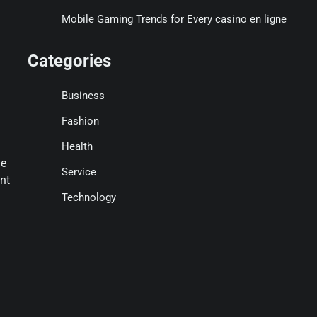
Mobile Gaming Trends for Every casino en ligne
Categories
Business
Fashion
Health
le
Service
nt
Technology