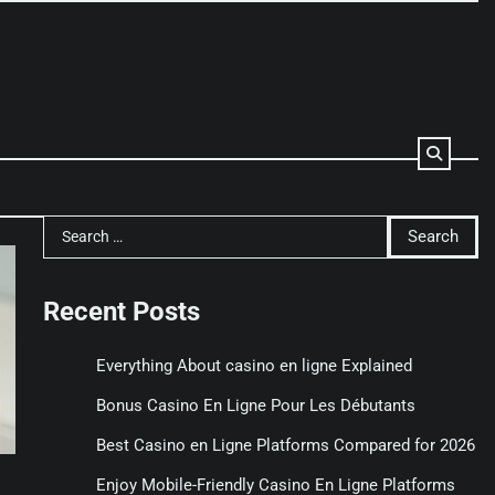
Search
for:
Recent Posts
Everything About casino en ligne Explained
Bonus Casino En Ligne Pour Les Débutants
Best Casino en Ligne Platforms Compared for 2026
Enjoy Mobile-Friendly Casino En Ligne Platforms