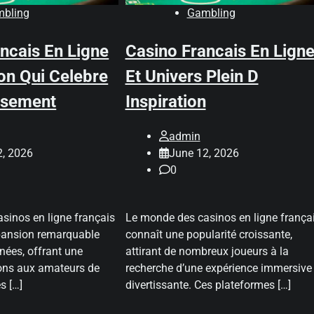
bling
Gambling
ncais En Ligne
Casino Francais En Lign
ion Qui Celebre
Et Univers Plein D
ssement
Inspiration
admin
2, 2026
June 12, 2026
0
sinos en ligne français
Le monde des casinos en ligne frança
pansion remarquable
connaît une popularité croissante,
nées, offrant une
attirant de nombreux joueurs à la
ions aux amateurs de
recherche d’une expérience immersive 
s […]
divertissante. Ces plateformes […]