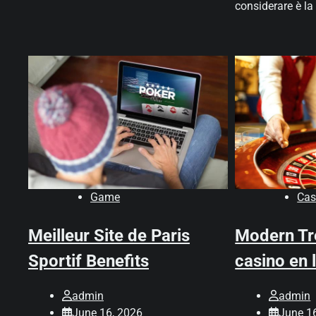
considerare è la 
Game
Cas
Meilleur Site de Paris
Modern Tre
Sportif Benefits
casino en 
admin
admin
June 16, 2026
June 1