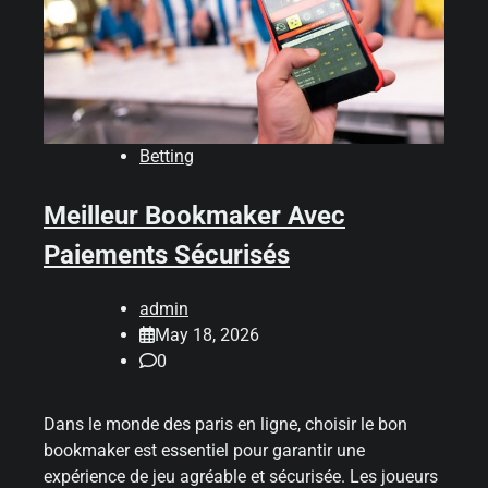
Betting
Meilleur Bookmaker Avec
Paiements Sécurisés
admin
May 18, 2026
0
Dans le monde des paris en ligne, choisir le bon
bookmaker est essentiel pour garantir une
expérience de jeu agréable et sécurisée. Les joueurs