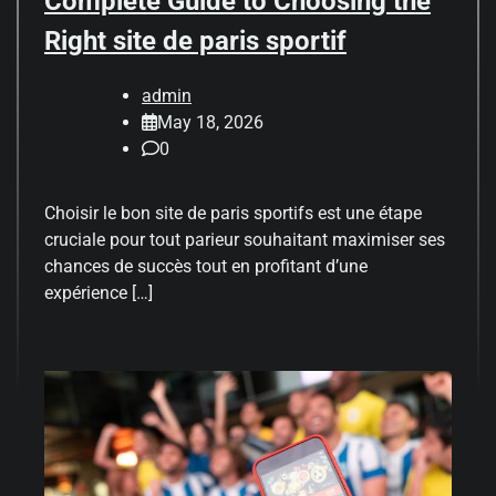
Complete Guide to Choosing the
Right site de paris sportif
admin
May 18, 2026
0
Choisir le bon site de paris sportifs est une étape
cruciale pour tout parieur souhaitant maximiser ses
chances de succès tout en profitant d’une
expérience […]