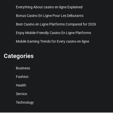
Everything About casino en ligne Explained
Bonus Casino En Ligne Pour Les Débutants
Best Casino en Ligne Platforms Compared for 2026
Enjoy Mobile-Friendly Casino En Ligne Platforms
Mobile Gaming Trends for Every casino en ligne
Categories
Business
Fashion
Health
Service
Technology