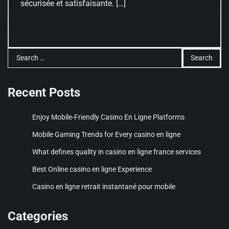
sécurisée et satisfaisante. […]
Search
for:
Recent Posts
Enjoy Mobile-Friendly Casino En Ligne Platforms
Mobile Gaming Trends for Every casino en ligne
What defines quality in casino en ligne france services
Best Online casino en ligne Experience
Casino en ligne retrait instantané pour mobile
Categories