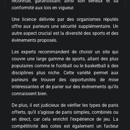
reconnue, garantissant ainsi son sérieux et sa
conformité aux lois en vigueur.
Une licence délivrée par des organismes réputés
offre aux parieurs une sécurité supplémentaire. Un
autre aspect crucial est la diversité des sports et des
événements proposés.
Les experts recommandent de choisir un site qui
couvre une large gamme de sports, allant des plus
populaires comme le football ou le basketball à des
disciplines plus niche. Cette variété permet aux
parieurs de trouver des opportunités de mise
intéressantes et de parier sur des événements qu’ils
connaissent bien.
De plus, il est judicieux de vérifier les types de paris
offerts, qu’il s’agisse de paris simples, combinés ou
en direct, car cela enrichit l’expérience de jeu. La
compétitivité des cotes est également un facteur