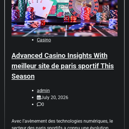
Casino
Advanced Casino Insights With
meilleur site de paris sportif This
Season
admin
July 20, 2026
0
Avec l’avènement des technologies numériques, le
secteur des paris sportifs a connu une évolution